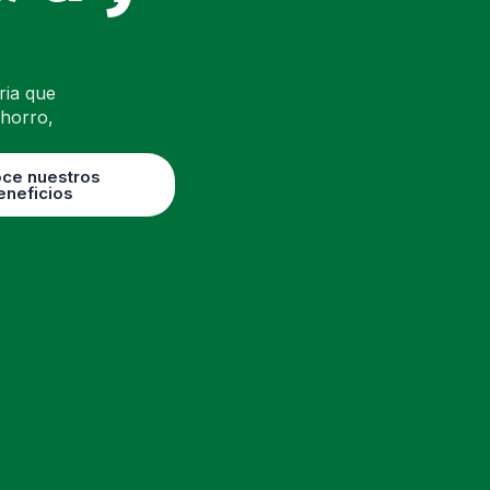
ria que
ahorro,
ce nuestros
eneficios