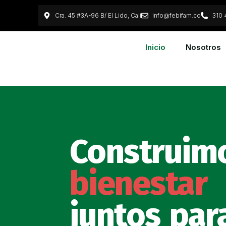
Ir
Cra. 45 #3A-96 B/ El Lido, Cali
info@febifam.co
310 
al
contenido
Inicio
Nosotros
Construim
bienestar
juntos para