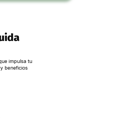
uida
que impulsa tu
y beneficios
e