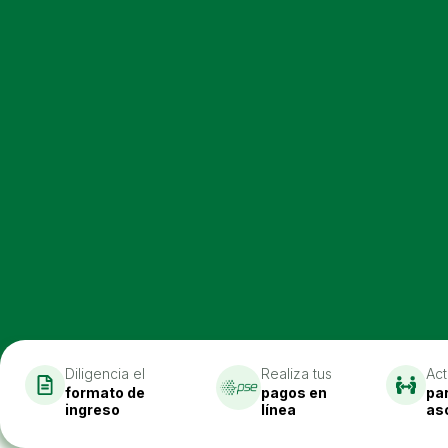
Diligencia el
Realiza tus
Act
formato de
pagos en
pa
ingreso
línea
as