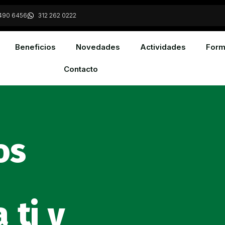
490 6456
312 262 0222
Beneficios
Novedades
Actividades
Form
Contacto
os
 ti y